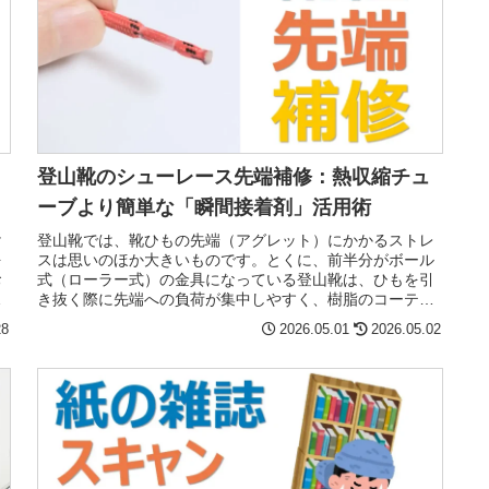
登山靴のシューレース先端補修：熱収縮チュ
ーブより簡単な「瞬間接着剤」活用術
け
登山靴では、靴ひもの先端（アグレット）にかかるストレ
を
スは思いのほか大きいものです。とくに、前半分がボール
お
式（ローラー式）の金具になっている登山靴は、ひもを引
う
き抜く際に先端への負荷が集中しやすく、樹脂のコーティ
ングが割れたり、ほつれたりするト...
28
2026.05.01
2026.05.02