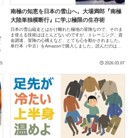
南極の知恵を日本の雪山へ。大場満郎『南極
大陸単独横断行』に学ぶ極限の生存術
日本の雪山縦走とはかけ離れた極地の冒険なので、そのま
ま使える技術はほとんどないのですが、トレーニング、資
そ
金調達、冒険の心構えなど、とても心を動かされました。
歩
単行本（中古）をAmazonで購入しました。読んだのは
代
2017年6月頃です。
で
15
2026.03.07