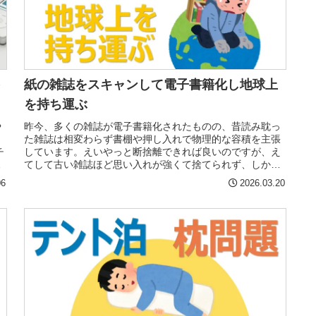
を
紙の雑誌をスキャンして電子書籍化し地球上
を持ち運ぶ
や
昨今、多くの雑誌が電子書籍化されたものの、昔読み耽っ
ッ
た雑誌は相変わらず書棚や押し入れで物理的な容積を主張
チ
しています。えいやっと断捨離できれば良いのですが、え
抜
てして古い雑誌ほど思い入れが強くて捨てられず、しかも
電子書籍化される望みは薄いです。
06
2026.03.20