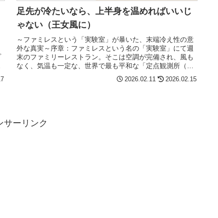
足先が冷たいなら、上半身を温めればいいじ
ゃない（王女風に）
も
～ファミレスという「実験室」が暴いた、末端冷え性の意
ラ
外な真実～序章：ファミレスという名の「実験室」にて週
プ
末のファミリーレストラン。そこは空調が完備され、風も
の
なく、気温も一定な、世界で最も平和な「定点観測所（ラ
ボ）」です。私はそこで、ある一連...
17
2026.02.11
2026.02.15
ンサーリンク