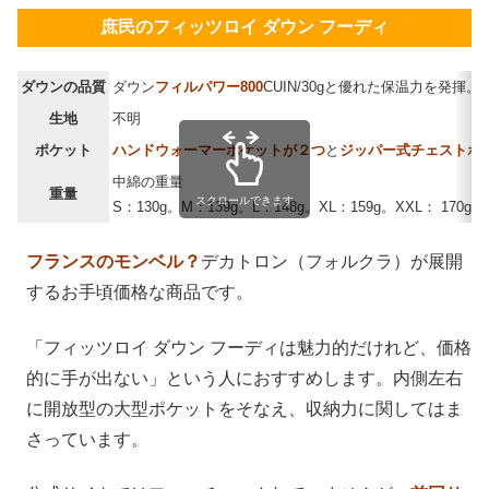
庶民のフィッツロイ ダウン フーディ
ダウンの品質
ダウン
フィルパワー800
CUIN/30gと優れた保温力を発揮
生地
不明
ポケット
ハンドウォーマーポケットが２つ
と
ジッパー式チェストポ
中綿の重量
重量
スクロールできます
S：130g。M：139g。L：148g。XL：159g。XXL： 170g。
フランスのモンベル？
デカトロン（フォルクラ）が展開
するお手頃価格な商品です。
「フィッツロイ ダウン フーディは魅力的だけれど、価格
的に手が出ない」という人におすすめします。内側左右
に開放型の大型ポケットをそなえ、収納力に関してはま
さっています。