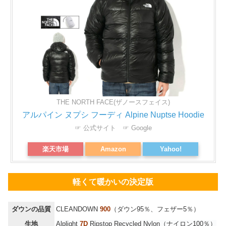
THE NORTH FACE(ザノースフェイス)
アルパイン ヌプシ フーディ Alpine Nuptse Hoodie
☞ 公式サイト
☞ Google
楽天市場
Amazon
Yahoo!
軽くて暖かいの決定版
ダウンの品質
CLEANDOWN
900
（ダウン95％、フェザー5％）
生地
Alplight
7D
Ripstop Recycled Nylon（ナイロン100％）