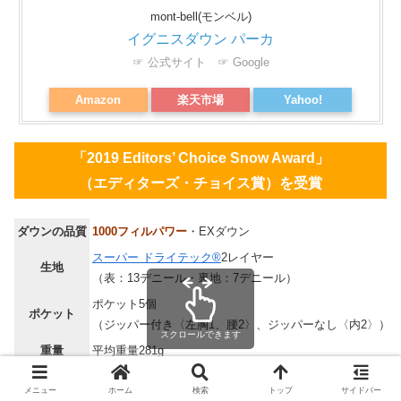
mont-bell(モンベル)
イグニスダウン パーカ
☞ 公式サイト
☞ Google
Amazon
楽天市場
Yahoo!
「2019 Editors’ Choice Snow Award」
（エディターズ・チョイス賞）を受賞
ダウンの品質
1000フィルパワー
・EXダウン
スーパー ドライテック®
2レイヤー
生地
（表：13デニール・裏地：7デニール）
ポケット5個
ポケット
（ジッパー付き〈左胸1、腰2〉、ジッパーなし〈内2〉）
スクロールできます
重量
平均重量281g
メニュー
ホーム
検索
トップ
サイドバー
モンベルのダウンウェアは個人的に選びにくいです。何