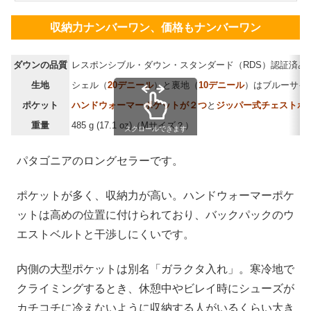
収納力ナンバーワン、価格もナンバーワン
ダウンの品質
レスポンシブル・ダウン・スタンダード（RDS）認証済み（Contr
生地
シェル（
20デニール
）と裏地（
10デニール
）はブルーサイ
ポケット
ハンドウォーマーポケットが２つ
と
ジッパー式チェストポ
重量
485 g (17.1 oz)（Mサイズ？）
スクロールできます
パタゴニアのロングセラーです。
ポケットが多く、収納力が高い。ハンドウォーマーポケ
ットは高めの位置に付けられており、バックパックのウ
エストベルトと干渉しにくいです。
内側の大型ポケットは別名「ガラクタ入れ」。寒冷地で
クライミングするとき、休憩中やビレイ時にシューズが
カチコチに冷えないように収納する人がいるくらい大き