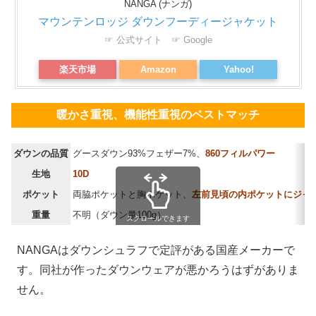
NANGA (ナンガ)
マウンテンロッジ ダウンフーディージャケット
☞ 公式サイト
☞ Google
楽天市場
Amazon
Yahoo!
暖かさ重視、機能性重視のベストマッチ
ダウンの品質
グースダウン93%フェザー7%、
860フィルパワー
生地
10D
ポケット
両脇ポケットと胸ポケット、
左前見頃の内ポケットにジャ
重量
不明（ダウン量100g）
スクロールできます
NANGAはダウンシュラフで定評がある国産メーカーで
す。同社が作ったダウンウェアが悪かろうはずがありま
せん。