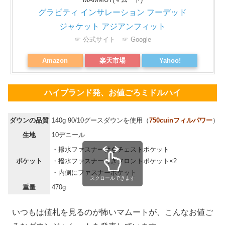
グラビティ インサレーション フーデッド
ジャケット アジアンフィット
☞ 公式サイト
☞ Google
Amazon
楽天市場
Yahoo!
ハイブランド発、お値ごろミドルハイ
ダウンの品質
140g 90/10グースダウンを使用（
750cuinフィルパワー
）
生地
10デニール
・撥水ファスナー付きチェストポケット
ポケット
・撥水ファスナー付きフロントポケット×2
・内側にファスナーポケット
スクロールできます
重量
470g
いつもは値札を見るのが怖いマムートが、こんなお値ご