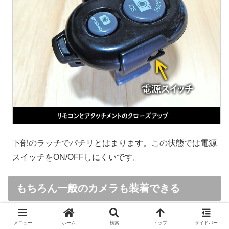
下部のラッチでパチリとはまります。この状態では電源
スイッチをON/OFFしにくいです。
もちろん一般のカメラも装着できる
スマホ用アダプタを外して、ネジ穴に直接コン
メニュー
ホーム
検索
トップ
サイドバー