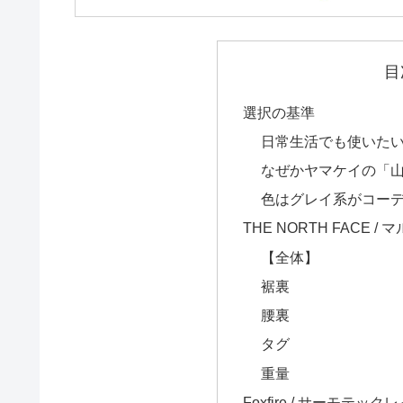
目
選択の基準
日常生活でも使いた
なぜかヤマケイの「
色はグレイ系がコー
THE NORTH FACE 
【全体】
裾裏
腰裏
タグ
重量
Foxfire / サーモテ