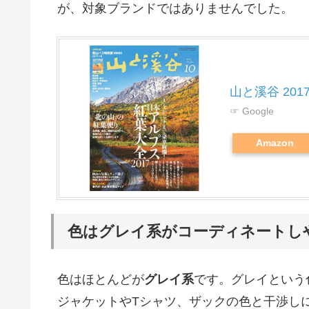
が、対象ブランドではありませんでした。
山と溪谷 2017
☞ Google
Amazon
色はグレイ系がコーディネートし
色はほとんどが
グレイ系
です。グレイという
ジャケットやTシャツ、ザックの色と干渉し