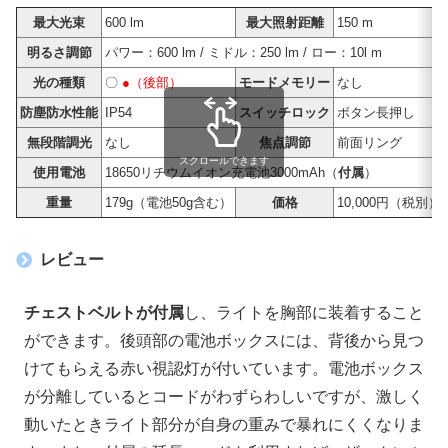
最大光束
600 lm
最大照射距離
150 m
明るさ調節
パワー：600 lm / ミドル：250 lm / ロー：10l m
光の種類
〇
●（後部）
モードメモリー
なし
防塵防水性能
IP54
スイッチロック
ボタン長押し
無段階調光
なし
焦点調節
前面リング
スクロールできます
使用電池
18650リチウムイオン充電池3000mAh（
付属
）
重量
179g（電池50g含む）
価格
10,000円（税別）
レビュー
チェストベルトが付属
し、ライトを胸部に装着すること
ができます。後頭部の電池ボックスには、背後から見つ
けてもらえる赤い視認灯が付いています。電池ボックス
が分離しているとコードがわずらわしいですが、激しく
動いたときライト部分が自身の重みで暴れにくくなりま