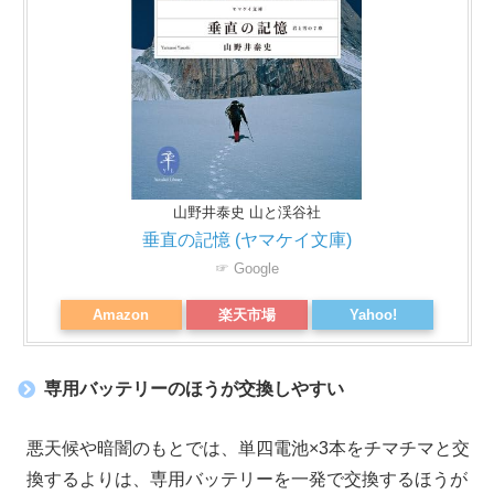
山野井泰史 山と渓谷社
垂直の記憶 (ヤマケイ文庫)
☞ Google
Amazon
楽天市場
Yahoo!
専用バッテリーのほうが交換しやすい
悪天候や暗闇のもとでは、単四電池×3本をチマチマと交
換するよりは、専用バッテリーを一発で交換するほうが