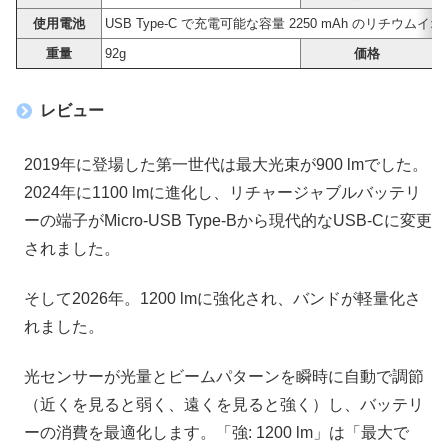
使用電池
USB Type-C で充電可能な容量 2250 mAh のリチウムイオンバッ
重量
92g
価格
1
レビュー
2019年に登場した第一世代は最大光束が900 lmでした。
2024年に1100 lmに進化し、リチャージャブルバッテリ
ーの端子がMicro-USB Type-Bから現代的なUSB-Cに変更
されました。
そして2026年。1200 lmに強化され、バンドが軽量化さ
れました。
光センサーが光量とビームパターンを瞬時に自動で調節
（近くを見ると弱く、遠くを見ると強く）し、バッテリ
ーの消費を最適化します。「強: 1200 lm」は「最大で