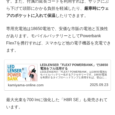
す。また、付属の延長コードを利用すれば、ザックにぶ
ら下げて頭部にかかる負担を軽減したり、
厳寒時にウェ
アのポケットに入れて保温
したりできます。
専用充電池は18650電池で、安価な市販の電池と互換性
があります。モバイルバッテリーとしてPowerbank
Flex7を携行すれば、スマホなど他の電子機器を充電でき
ます。
LEDLENSER「FLEX7 POWERBANK」で18650
電池をフル活用する
LEDLENSERの「FLEX7 POWERBANK」は18650電池を
モバイルバッテリー化するアクセサリーです。18650電池
を利用するタイプのヘッドランプと併用すれば、登山に携
行するバッテリーを統一し、装備を軽量化できます。なか
なかのお...
2025.09.23
kamiyama-online.com
最大光束を700 lmに強化した「H8R SE」も発売されて
います。