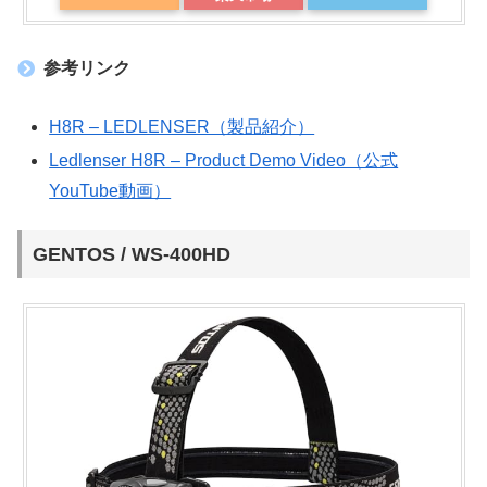
参考リンク
H8R – LEDLENSER（製品紹介）
Ledlenser H8R – Product Demo Video（公式
YouTube動画）
GENTOS / WS-400HD