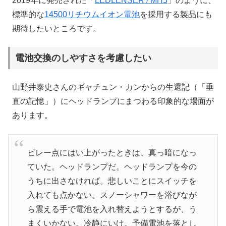
2019年に発売された「
LEDLENSER / MH5
」のように、
標準的な
14500リチウムイオン電池
を採用する製品にも
期待したいところです。
電池交換のしやすさを考慮したい
山野井泰史さんのギャチュン・カンからの生還記（「垂
直の記憶」）にヘッドランプにまつわる印象的な場面が
あります。
ビレー点にはい上がったときは、真っ暗になっ
ていた。ヘッドランプだ。ヘッドランプを今の
うちに出さなければ。悲しいことにスイッチを
入れても点かない。スノーシャワーを浴びなが
ら震える手で電池を入れ替えようとするが、う
まくいかない。冷静にいけ。予備電池を落とし