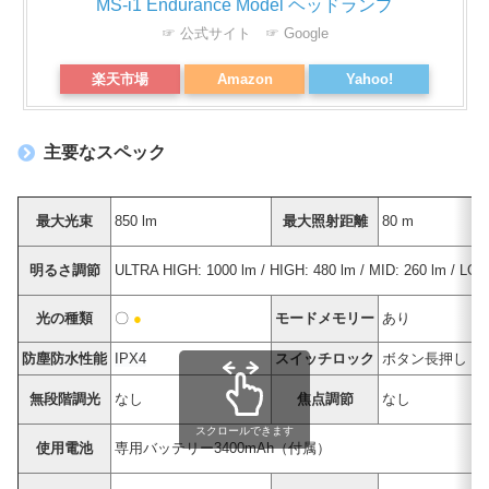
MS-i1 Endurance Model ヘッドランプ
☞ 公式サイト
☞ Google
楽天市場
Amazon
Yahoo!
主要なスペック
最大光束
850 lm
最大照射距離
80 m
明るさ調節
ULTRA HIGH: 1000 lm / HIGH: 480 lm / MID: 260 lm / LOW
光の種類
〇
●
モードメモリー
あり
防塵防水性能
IPX4
スイッチロック
ボタン長押し
無段階調光
なし
焦点調節
なし
スクロールできます
使用電池
専用バッテリー3400mAh（付属）