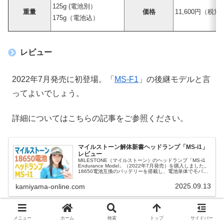
125g (電池別）
重量
価格
11,600円（税別
175g（電池込）
レビュー
2022年7月発売に初登場。「
MS-F1
」の後継モデルと言
ってよいでしょう。
詳細についてはこちらの記事をご参照ください。
マイルストーン解体新書ヘッドランプ「MS-i1」
レビュー
MILESTONE（マイルストーン）のヘッドランプ「MS-i1
Endurance Model」（2022年7月発売）を購入しました。
18650電池互換のバッテリーを搭載し、電池単体でモバイ
ルバッテリーとして利用可能な意欲作です。
2025.09.13
kamiyama-online.com
参考リンク
メニュー
ホーム
検索
トップ
サイドバー