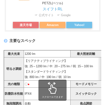
PETZL(ペツル)
スイフトRL
☞ 公式サイト
☞ Google
楽天市場
Amazon
Yahoo!
主要なスペック
最大光束
1200 lm
最大照射距離
1
【リアクティブライティング】
強: 25～1200 lm / 中: 20～275 lm / 弱: 15～100 lm
明るさ調節
【スタンダードライティング】
強: 800 lm / 中: 190 lm / 弱: 10 lm
光の種類
〇
●
モードメモリー
ロ
防塵防水性能
IPX4
スイッチロック
スクロールできます
無段階調光
自動
焦点調節