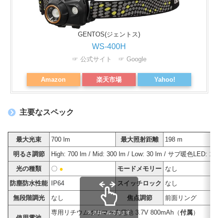
GENTOS(ジェントス)
WS-400H
☞ 公式サイト
☞ Google
Amazon
楽天市場
Yahoo!
主要なスペック
最大光束
700 lm
最大照射距離
198 m
明るさ調節
High: 700 lm / Mid: 300 lm / Low: 30 lm / サブ暖色LED: 10
光の種類
〇
●
モードメモリー
なし
防塵防水性能
IP64
スイッチロック
なし
無段階調光
なし
焦点調節
前面リング
専用リチウムポリマー充電池 3.7V 800mAh（
付属
）
スクロールできます
使用電池