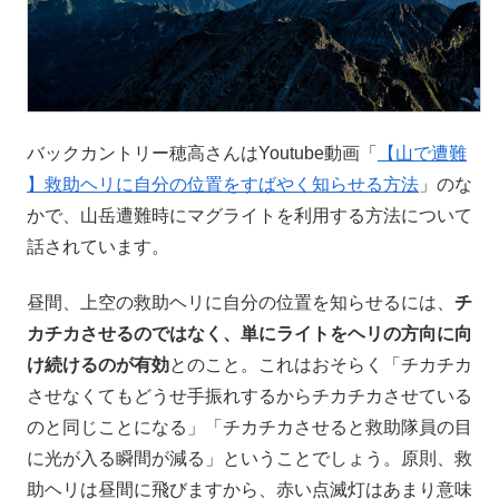
バックカントリー穂高さんはYoutube動画「
【山で遭難
】救助ヘリに自分の位置をすばやく知らせる方法
」のな
かで、山岳遭難時にマグライトを利用する方法について
話されています。
昼間、上空の救助ヘリに自分の位置を知らせるには、
チ
カチカさせるのではなく、単にライトをヘリの方向に向
け続けるのが有効
とのこと。これはおそらく「チカチカ
させなくてもどうせ手振れするからチカチカさせている
のと同じことになる」「チカチカさせると救助隊員の目
に光が入る瞬間が減る」ということでしょう。原則、救
助ヘリは昼間に飛びますから、赤い点滅灯はあまり意味