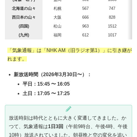
北海道の山々
札幌
567
747
西日本の山々
大阪
666
828
(四国)
松山
963
1512
(九州)
福岡
612
1017
「気象通報」は「NHK AM（旧ラジオ第1）」に引き継が
れます。
新放送時間（2026年3月30日〜）：
平日：15:45 〜 16:05
土日：17:05 〜 17:25
放送時刻は時代とともに大きく変遷してきました。か
つて、気象通報は
1日3回
（午前9時台、午後4時、午後
10時）放送されていました。朝昼晩と空の変化を追い