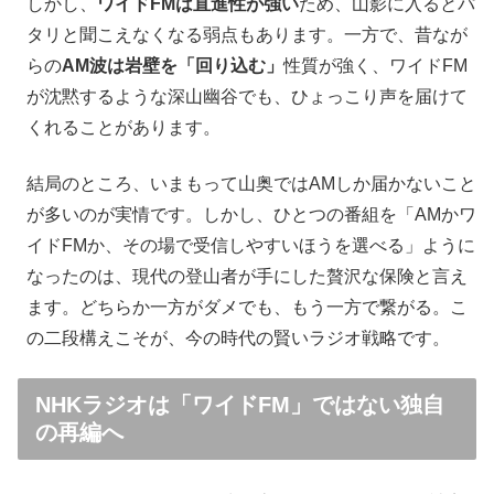
しかし、
ワイドFMは直進性が強い
ため、山影に入るとパ
タリと聞こえなくなる弱点もあります。一方で、昔なが
らの
AM波は岩壁を「回り込む」
性質が強く、ワイドFM
が沈黙するような深山幽谷でも、ひょっこり声を届けて
くれることがあります。
結局のところ、いまもって山奥ではAMしか届かないこと
が多いのが実情です。しかし、ひとつの番組を「AMかワ
イドFMか、その場で受信しやすいほうを選べる」ように
なったのは、現代の登山者が手にした贅沢な保険と言え
ます。どちらか一方がダメでも、もう一方で繋がる。こ
の二段構えこそが、今の時代の賢いラジオ戦略です。
NHKラジオは「ワイドFM」ではない独自
の再編へ