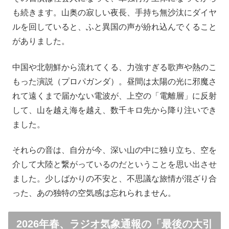
も続きます。山奥の寂しい夜長、手持ち無沙汰にダイヤ
ルを回していると、ふと異国の声が紛れ込んでくること
がありました。
中国や北朝鮮から流れてくる、力強すぎる歌声や熱のこ
もった演説（プロパガンダ）。昼間は太陽の光に邪魔さ
れて遠くまで届かない電波が、上空の「電離層」に反射
して、山を越え海を越え、数千キロ先から降り注いでき
ました。
それらの音は、自分が今、深い山の中に独り立ち、空を
介して大陸と繋がっているのだということを思い出させ
ました。少しばかりの不安と、不思議な旅情が混ざり合
った、あの独特の空気感は忘れられません。
2026年春、ラジオ気象通報の「最後の大引