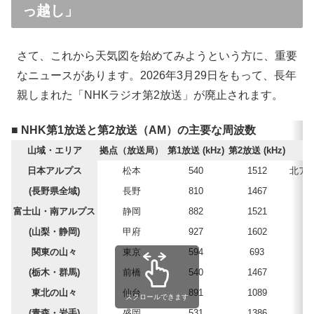
っ越し」
さて、これから天気図を始めてみようという方に、重要
なニュースがあります。2026年3月29日をもって、長年
親しまれた「NHKラジオ第2放送」が廃止されます。
■ NHK第1放送と第2放送（AM）の主要な周波数
山域・エリア
拠点（放送局）
第1放送 (kHz)
第2放送 (kHz)
日本アルプス
松本
540
1512
北ア
(長野県全域)
長野
810
1467
富士山・南アルプス
静岡
882
1521
(山梨・静岡)
甲府
927
1602
関東の山々
東京
594
693
(栃木・群馬)
前橋
540
1467
東北の山々
仙台
891
1089
スクロールできます
(青森・岩手)
盛岡
531
1386