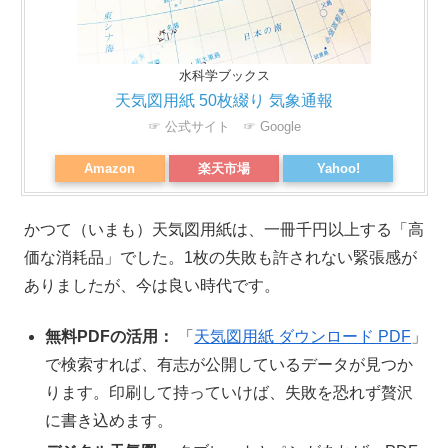
水科学ブックス
天気図用紙 50枚綴り 気象通報
☞ 公式サイト
☞ Google
Amazon
楽天市場
Yahoo!
かつて（いまも）天気図用紙は、一冊千円以上する「高
価な消耗品」でした。1枚の失敗も許されない緊張感が
ありましたが、今は良い時代です。
無料PDFの活用：
「
天気図用紙 ダウンロード PDF
」
で検索すれば、有志が公開しているデータが見つか
ります。印刷して持っていけば、失敗を恐れず贅沢
に書き込めます。