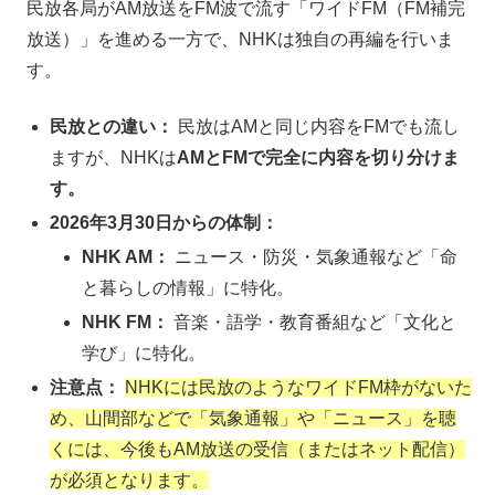
民放各局がAM放送をFM波で流す「ワイドFM（FM補完
放送）」を進める一方で、NHKは独自の再編を行いま
す。
民放との違い：
民放はAMと同じ内容をFMでも流し
ますが、NHKは
AMとFMで完全に内容を切り分けま
す。
2026年3月30日からの体制：
NHK AM：
ニュース・防災・気象通報など「命
と暮らしの情報」に特化。
NHK FM：
音楽・語学・教育番組など「文化と
学び」に特化。
注意点：
NHKには民放のようなワイドFM枠がないた
め、山間部などで「気象通報」や「ニュース」を聴
くには、今後もAM放送の受信（またはネット配信）
が必須となります。