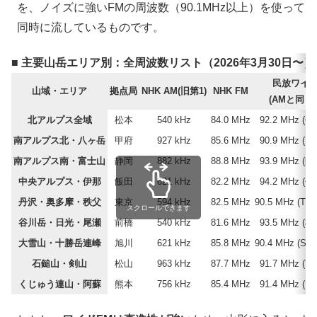
を、ノイズに強いFMの周波数（90.1MHz以上）を使って
同時に流しているものです。
■ 主要山岳エリア別：全周波数リスト（2026年3月30日〜）
民放ワイド
山域・エリア
拠点局
NHK AM(旧第1)
NHK FM
(AMと同じ
北アルプス全域
松本
540 kHz
84.0 MHz
92.2 MHz (
南アルプス北・八ヶ岳
甲府
927 kHz
85.6 MHz
90.9 MHz (
南アルプス南・富士山
静岡
882 kHz
88.8 MHz
93.9 MHz (
中央アルプス・伊那
飯田
621 kHz
82.2 MHz
94.2 MHz (
丹沢・奥多摩・秩父
東京
594 kHz
82.5 MHz
90.5 MHz (T
スクロールできます
谷川岳・日光・尾瀬
前橋
540 kHz
81.6 MHz
93.5 MHz (
大雪山・十勝岳連峰
旭川
621 kHz
85.8 MHz
90.4 MHz (S
石鎚山・剣山
松山
963 kHz
87.7 MHz
91.7 MHz (
くじゅう連山・阿蘇
熊本
756 kHz
85.4 MHz
91.4 MHz (