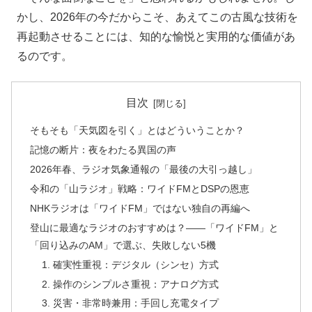
かし、2026年の今だからこそ、あえてこの古風な技術を
再起動させることには、知的な愉悦と実用的な価値があ
るのです。
目次
そもそも「天気図を引く」とはどういうことか？
記憶の断片：夜をわたる異国の声
2026年春、ラジオ気象通報の「最後の大引っ越し」
令和の「山ラジオ」戦略：ワイドFMとDSPの恩恵
NHKラジオは「ワイドFM」ではない独自の再編へ
登山に最適なラジオのおすすめは？――「ワイドFM」と
「回り込みのAM」で選ぶ、失敗しない5機
1. 確実性重視：デジタル（シンセ）方式
2. 操作のシンプルさ重視：アナログ方式
3. 災害・非常時兼用：手回し充電タイプ