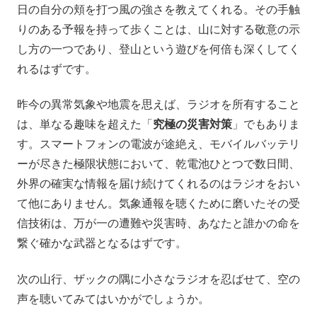
日の自分の頬を打つ風の強さを教えてくれる。その手触
りのある予報を持って歩くことは、山に対する敬意の示
し方の一つであり、登山という遊びを何倍も深くしてく
れるはずです。
昨今の異常気象や地震を思えば、ラジオを所有すること
は、単なる趣味を超えた「
究極の災害対策
」でもありま
す。スマートフォンの電波が途絶え、モバイルバッテリ
ーが尽きた極限状態において、乾電池ひとつで数日間、
外界の確実な情報を届け続けてくれるのはラジオをおい
て他にありません。気象通報を聴くために磨いたその受
信技術は、万が一の遭難や災害時、あなたと誰かの命を
繋ぐ確かな武器となるはずです。
次の山行、ザックの隅に小さなラジオを忍ばせて、空の
声を聴いてみてはいかがでしょうか。