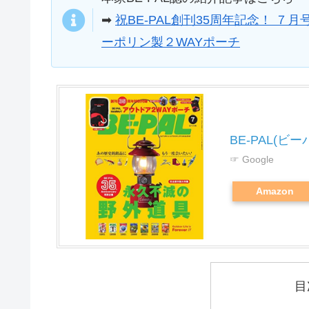
➡
祝BE-PAL創刊35周年記念！ ７月
ーポリン製２WAYポーチ
BE-PAL(ビーパ
☞ Google
Amazon
目